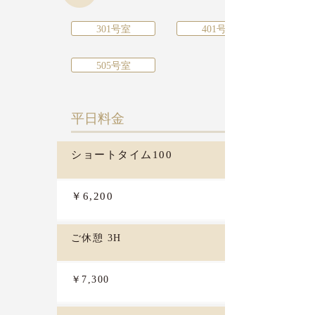
301号室
401号室
505号室
​平日料金
ショートタイム100
￥6,200
ご休憩 3H
￥7,300