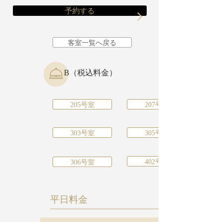
予約する
客室一覧へ戻る
B（税込料金）
205号室
207号室
303号室
305号室
402号室
306号室
​平日料金