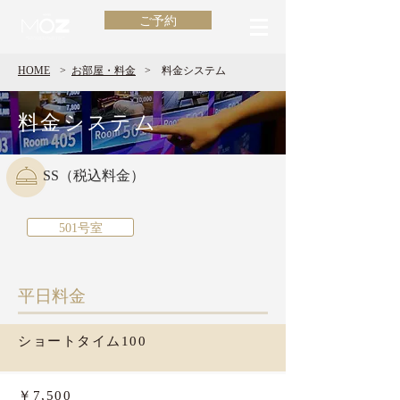
ご予約
HOME
>
​お部屋・料金
>
料金システム
​料金システム
SS（税込料金）
501号室
​平日料金
ショートタイム100
￥7,500