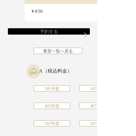
￥850
予約する
客室一覧へ戻る
A（税込料金）
201号室
307号室
405号室
407号室
503号室
507号室