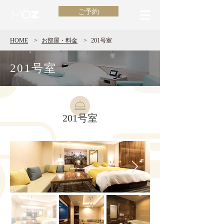
ご予約
HOME
>
​お部屋・料金
>
201号室
201号室
201号室