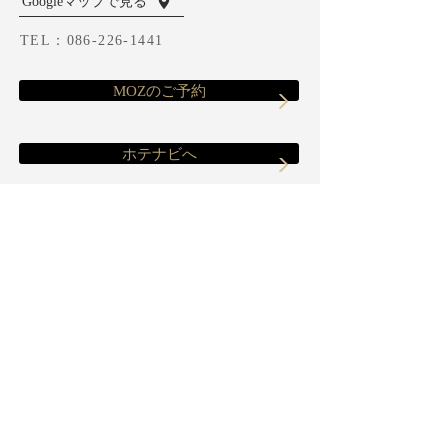
Googleマップで見る
TEL：
086-226-1441
MOZのご予約
ホテナビへ
MOZ （岡山）
MESA（岡山）
KNOB（倉敷）