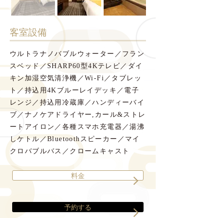
​客室設備
ウルトラナノバブルウォーター／フラン
スベッド／SHARP60型4Kテレビ／ダイ
キン加湿空気清浄機／Wi-Fi／タブレッ
ト／持込用4Kブルーレイデッキ／電子
レンジ／持込用冷蔵庫／ハンディーバイ
ブ／ナノケアドライヤー,カール&ストレ
ートアイロン／各種スマホ充電器／湯沸
しケトル／Bluetoothスピーカー／マイ
クロバブルバス／クロームキャスト
料金
予約する