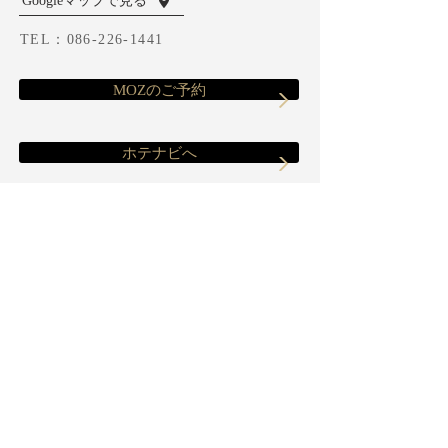
TEL：
086-226-1441
MOZのご予約
ホテナビへ
MOZ （岡山）
MESA（岡山）
KNOB（倉敷）