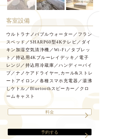
​客室設備
ウルトラナノバブルウォーター
／フラン
スベッド／SHARP60型4Kテレビ／ダイ
キン加湿空気清浄機／Wi-Fi／タブレッ
ト／持込用4Kブルーレイデッキ／電子
レンジ／持込用冷蔵庫／ハンディーバイ
ブ／ナノケアドライヤー,カール&ストレ
ートアイロン／各種スマホ充電器／湯沸
しケトル／Bluetoothスピーカー／クロ
ームキャスト
料金
予約する